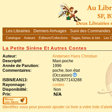
Les Librairies
Derniers Arrivages
Suivi des Commandes
Catalogue
Auteurs
Editeurs/Collections
Sagas,Séries & lots
Les 
La Petite Sirène Et Autres Contes
Auteur:
Andersen Hans Christian
Descriptif:
Maxi-poche
Année de Parution:
1996
Commentaires:
poche, bon état
(Occasion)
ISBN/EAN13:
9782877143288
Rayonnage:
contes
Disponibilité:
Non
N/A
Prix:
Identifiez vous pour pouvoir ajouter ce livre a votre liste d'aler