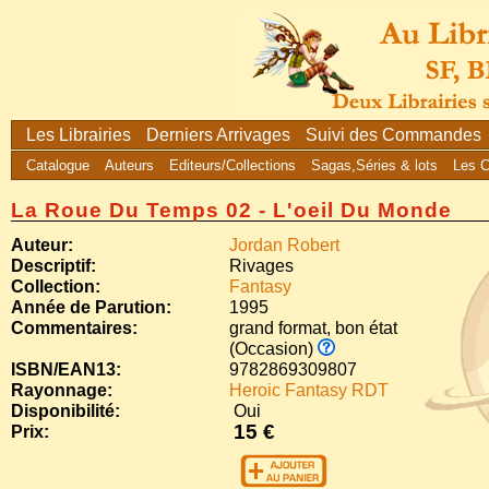
Les Librairies
Derniers Arrivages
Suivi des Commandes
Catalogue
Auteurs
Editeurs/Collections
Sagas,Séries & lots
Les 
La Roue Du Temps 02 - L'oeil Du Monde
Auteur:
Jordan Robert
Descriptif:
Rivages
Collection:
Fantasy
Année de Parution:
1995
Commentaires:
grand format, bon état
(Occasion)
ISBN/EAN13:
9782869309807
Rayonnage:
Heroic Fantasy RDT
Disponibilité:
Oui
15 €
Prix: