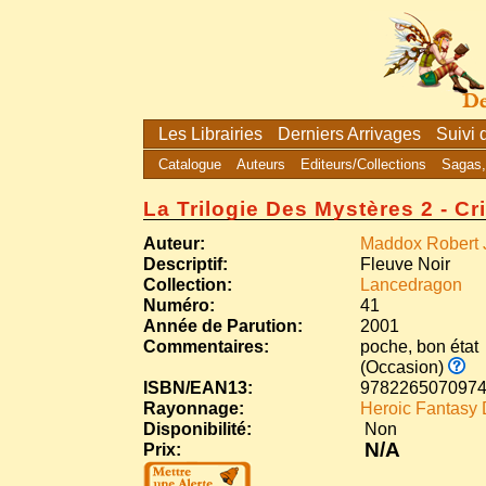
Les Librairies
Derniers Arrivages
Suivi
Catalogue
Auteurs
Editeurs/Collections
Sagas,
La Trilogie Des Mystères 2 - Cr
Auteur:
Maddox Robert 
Descriptif:
Fleuve Noir
Collection:
Lancedragon
Numéro:
41
Année de Parution:
2001
Commentaires:
poche, bon état
(Occasion)
ISBN/EAN13:
978226507097
Rayonnage:
Heroic Fantasy
Disponibilité:
Non
N/A
Prix: