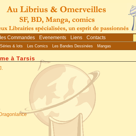
 des Commandes
Evenements
Liens
Contacts
Séries & lots
Les Comics
Les Bandes Dessinées
Mangas
ime à Tarsis
J.
4
 Dragonlance