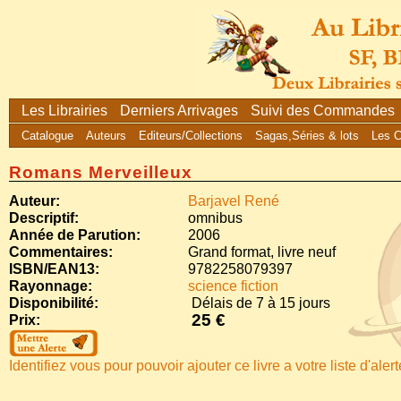
Les Librairies
Derniers Arrivages
Suivi des Commandes
Catalogue
Auteurs
Editeurs/Collections
Sagas,Séries & lots
Les 
Romans Merveilleux
Auteur:
Barjavel René
Descriptif:
omnibus
Année de Parution:
2006
Commentaires:
Grand format, livre neuf
ISBN/EAN13:
9782258079397
Rayonnage:
science fiction
Disponibilité:
Délais de 7 à 15 jours
25 €
Prix:
Identifiez vous pour pouvoir ajouter ce livre a votre liste d'aler